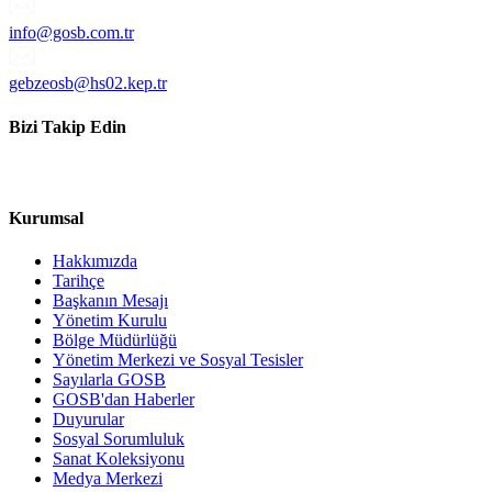
info@gosb.com.tr
gebzeosb@hs02.kep.tr
Bizi Takip Edin
Kurumsal
Hakkımızda
Tarihçe
Başkanın Mesajı
Yönetim Kurulu
Bölge Müdürlüğü
Yönetim Merkezi ve Sosyal Tesisler
Sayılarla GOSB
GOSB'dan Haberler
Duyurular
Sosyal Sorumluluk
Sanat Koleksiyonu
Medya Merkezi