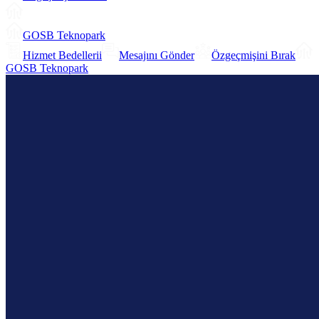
GOSB Teknopark
Hizmet Bedellerii
Mesajını Gönder
Özgeçmişini Bırak
GOSB Teknopark