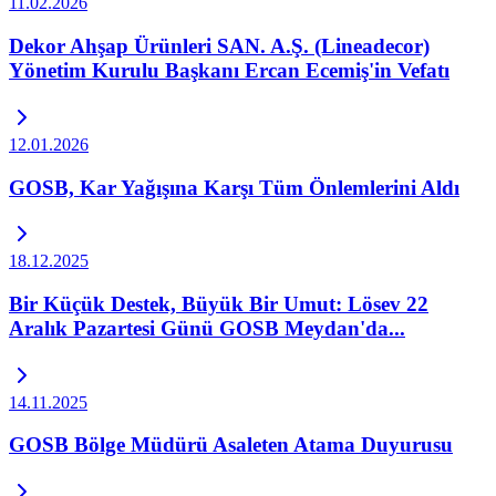
11.02.2026
Dekor Ahşap Ürünleri SAN. A.Ş. (Lineadecor)
Yönetim Kurulu Başkanı Ercan Ecemiş'in Vefatı
12.01.2026
GOSB, Kar Yağışına Karşı Tüm Önlemlerini Aldı
18.12.2025
Bir Küçük Destek, Büyük Bir Umut: Lösev 22
Aralık Pazartesi Günü GOSB Meydan'da...
14.11.2025
GOSB Bölge Müdürü Asaleten Atama Duyurusu