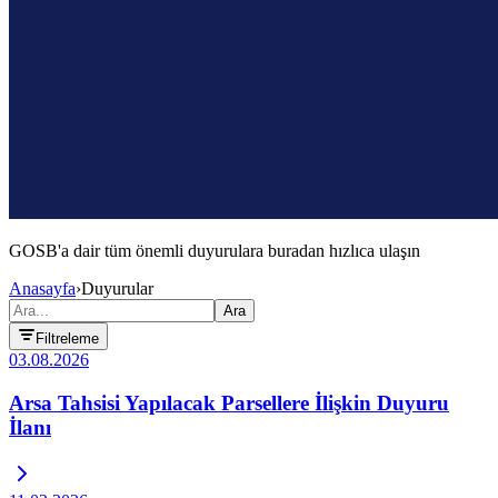
GOSB'a dair tüm önemli
duyurulara buradan hızlıca ulaşın
Anasayfa
›
Duyurular
Ara
Filtreleme
03.08.2026
Arsa Tahsisi Yapılacak Parsellere İlişkin Duyuru
İlanı