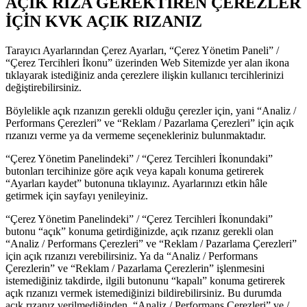
AÇIK RIZA GEREKTİREN ÇEREZLER
İÇİN KVK AÇIK RIZANIZ
Tarayıcı Ayarlarından Çerez Ayarları, “Çerez Yönetim Paneli” /
“Çerez Tercihleri İkonu” üzerinden Web Sitemizde yer alan ikona
tıklayarak istediğiniz anda çerezlere ilişkin kullanıcı tercihlerinizi
değiştirebilirsiniz.
Böylelikle açık rızanızın gerekli olduğu çerezler için, yani “Analiz /
Performans Çerezleri” ve “Reklam / Pazarlama Çerezleri” için açık
rızanızı verme ya da vermeme seçenekleriniz bulunmaktadır.
“Çerez Yönetim Panelindeki” / “Çerez Tercihleri İkonundaki”
butonları tercihinize göre açık veya kapalı konuma getirerek
“Ayarları kaydet” butonuna tıklayınız. Ayarlarınızı etkin hâle
getirmek için sayfayı yenileyiniz.
“Çerez Yönetim Panelindeki” / “Çerez Tercihleri İkonundaki”
butonu “açık” konuma getirdiğinizde, açık rızanız gerekli olan
“Analiz / Performans Çerezleri” ve “Reklam / Pazarlama Çerezleri”
için açık rızanızı verebilirsiniz. Ya da “Analiz / Performans
Çerezlerin” ve “Reklam / Pazarlama Çerezlerin” işlenmesini
istemediğiniz takdirde, ilgili butonunu “kapalı” konuma getirerek
açık rızanızı vermek istemediğinizi bildirebilirsiniz. Bu durumda
açık rızanız verilmediğinden, “Analiz / Performans Çerezleri” ve /