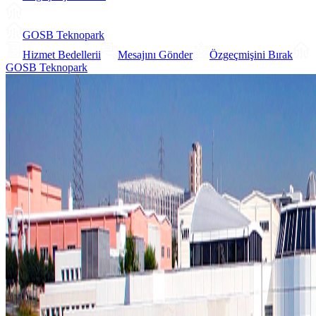
GOSB Teknopark
Hizmet Bedellerii
Mesajını Gönder
Özgeçmişini Bırak
GOSB Teknopark