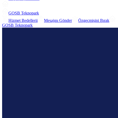
GOSB Teknopark
Hizmet Bedellerii
Mesajını Gönder
Özgeçmişini Bırak
GOSB Teknopark