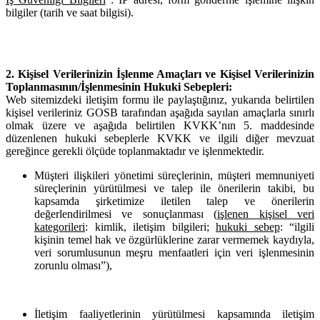
bilgiler (tarih ve saat bilgisi).
2. Kişisel Verilerinizin İşlenme Amaçları ve Kişisel Verilerinizin
Toplanmasının/İşlenmesinin Hukuki Sebepleri:
Web sitemizdeki iletişim formu ile paylaştığınız, yukarıda belirtilen
kişisel verileriniz GOSB tarafından aşağıda sayılan amaçlarla sınırlı
olmak üzere ve aşağıda belirtilen KVKK’nın 5. maddesinde
düzenlenen hukuki sebeplerle KVKK ve ilgili diğer mevzuat
gereğince gerekli ölçüde toplanmaktadır ve işlenmektedir.
Müşteri ilişkileri yönetimi süreçlerinin, müşteri memnuniyeti
süreçlerinin yürütülmesi ve talep ile önerilerin takibi, bu
kapsamda şirketimize iletilen talep ve önerilerin
değerlendirilmesi ve sonuçlanması (
işlenen kişisel veri
kategorileri
: kimlik, iletişim bilgileri;
hukuki sebep
: “ilgili
kişinin temel hak ve özgürlüklerine zarar vermemek kaydıyla,
veri sorumlusunun meşru menfaatleri için veri işlenmesinin
zorunlu olması”),
İletişim faaliyetlerinin yürütülmesi kapsamında iletişim