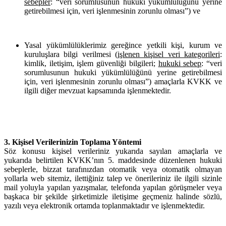
sebepler
: “veri sorumlusunun hukuki yükümlülüğünü yerine
getirebilmesi için, veri işlenmesinin zorunlu olması”) ve
Yasal yükümlülüklerimiz gereğince yetkili kişi, kurum ve
kuruluşlara bilgi verilmesi (
işlenen kişisel veri kategorileri
:
kimlik, iletişim, işlem güvenliği bilgileri;
hukuki sebep
: “veri
sorumlusunun hukuki yükümlülüğünü yerine getirebilmesi
için, veri işlenmesinin zorunlu olması”) amaçlarla KVKK ve
ilgili diğer mevzuat kapsamında işlenmektedir.
3. Kişisel Verilerinizin Toplama Yöntemi
Söz konusu kişisel verileriniz yukarıda sayılan amaçlarla ve
yukarıda belirtilen KVKK’nın 5. maddesinde düzenlenen hukuki
sebeplerle, bizzat tarafınızdan otomatik veya otomatik olmayan
yollarla web sitemiz, ilettiğiniz talep ve önerileriniz ile ilgili sizinle
mail yoluyla yapılan yazışmalar, telefonda yapılan görüşmeler veya
başkaca bir şekilde şirketimizle iletişime geçmeniz halinde sözlü,
yazılı veya elektronik ortamda toplanmaktadır ve işlenmektedir.