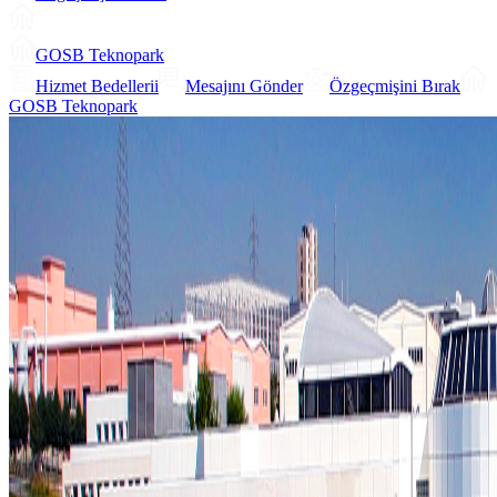
GOSB Teknopark
Hizmet Bedellerii
Mesajını Gönder
Özgeçmişini Bırak
GOSB Teknopark