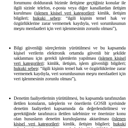
forumunu doldurarak bizimle iletişime geçtiğiniz konular ile
ilgili sizinle telefon, e-posta veya diğer kanallardan iletişim
kurulması (
işlenen kişisel veri kategorileri
: kimlik, iletişim
bilgileri;
hukuki sebep
: “ilgili kişinin temel hak ve
özgürlüklerine zarar vermemek kaydıyla, veri sorumlusunun
meşru menfaatleri için veri işlenmesinin zorunlu olması”),
Bilgi güvenliği süreçlerinin yürütülmesi ve bu kapsamda
kişisel verilerin elektronik ortamda güvenli bir şekilde
saklanması için gerekli işlemlerin yapılması (
işlenen kişisel
veri kategorileri
: kimlik, iletişim, işlem güvenliği bilgileri;
hukuki sebep
: “ilgili kişinin temel hak ve özgürlüklerine zarar
vermemek kaydıyla, veri sorumlusunun meşru menfaatleri için
veri işlenmesinin zorunlu olması”),
Denetim faaliyetlerinin yürütülmesi, bu kapsamda tarafınızdan
iletilen konuların, taleplerin ve önerilerin GOSB içerisinde
denetim faaliyetleri kapsamında da değerlendirilmesi ve
gerektiğinde tarafınızca iletilen talebinize ve önerinize konu
olan hususların denetim kuruluşlarına aktarılması (
işlenen
kişisel veri kategorileri
: kimlik, iletişim bilgileri;
hukuki