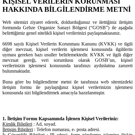
KİŞİSEL VERİLERİN KORUNMASI
HAKKINDA BİLGİLENDİRME METNİ
Web sitemizi ziyaret ederek, doldurduğunuz ve ilettiğiniz iletişim
formunda Gebze Organize Sanayi Bölgesi (“GOSB”) ile aşağıda
belirttiğimiz genel nitelikli kişisel verilerinizi paylaşmaktasınız.
6698 sayılı Kişisel Verilerin Korunması Kanunu (KVKK) ve ilgili
diğer mevzuat, kişisel verilerin işlenmesi konusunda ilgililerin
uyması gereken bazı usuller belirlemektedir. KVKK ve ilgili diğer
mevzuat gereği, veri sorumlusu olarak GOSB’un, kişisel
verilerinizin işlenmesi konusunda tarafınızı aydınlatma zarureti
bulunmaktadır.
Buna göre bu bilgilendirme metni ile tarafınıza web sitemizdeki
iletişim formu ile paylaştığınız kişisel verilerinizin işlenmesi
konusunda sizi bilgilendirmek amacıyla hazırlanmıştır.
1. İletişim Formu Kapsamında İşlenen Kişisel Verileriniz:
Kimlik Bilgileri
: Ad, soyad.
İletişim Bilgileri
: Telefon numarası, e- posta adresi.
İş Güvenliği Bilgileri
: IP adresi, form gönderme işlemine ilişkin