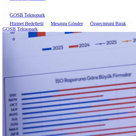
GOSB Teknopark
Hizmet Bedellerii
Mesajını Gönder
Özgeçmişini Bırak
GOSB Teknopark