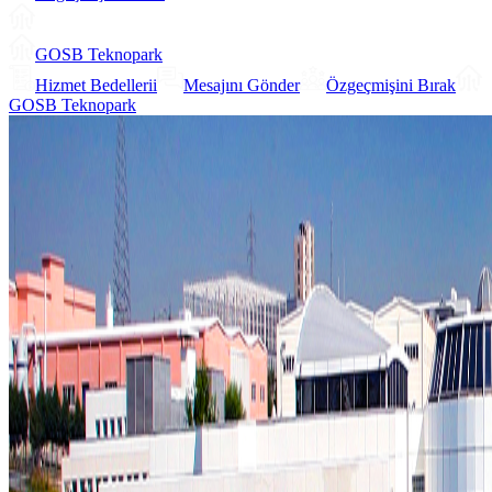
GOSB Teknopark
Hizmet Bedellerii
Mesajını Gönder
Özgeçmişini Bırak
GOSB Teknopark