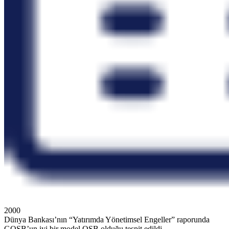
2000
Dünya Bankası’nın “Yatırımda Yönetimsel Engeller” raporunda
GOSB’un iyi bir model OSB olduğu tespit edildi.