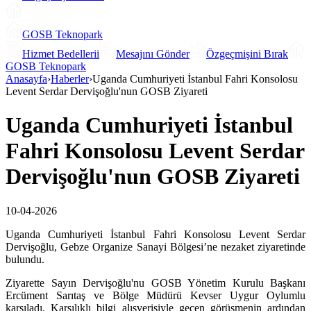
GOSB Teknopark
Hizmet Bedellerii
Mesajını Gönder
Özgeçmişini Bırak
GOSB Teknopark
Anasayfa
›
Haberler
›
Uganda Cumhuriyeti İstanbul Fahri Konsolosu
Levent Serdar Dervişoğlu'nun GOSB Ziyareti
Uganda Cumhuriyeti İstanbul
Fahri Konsolosu Levent Serdar
Dervişoğlu'nun GOSB Ziyareti
10-04-2026
Uganda Cumhuriyeti İstanbul Fahri Konsolosu Levent Serdar
Dervişoğlu, Gebze Organize Sanayi Bölgesi’ne nezaket ziyaretinde
bulundu.
Ziyarette Sayın Dervişoğlu'nu GOSB Yönetim Kurulu Başkanı
Ercüment Sarıtaş ve Bölge Müdürü Kevser Uygur Oylumlu
karşıladı. Karşılıklı bilgi alışverişiyle geçen görüşmenin ardından