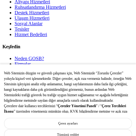
Altyapı Hizmetleri
Ruhsatlandırma Hizmetleri
Destek Hizmetleri
Ulaşım Hizmetleri
Sosyal Alanlar
Tesisler
Hizmet Bedelleri
Keşfedin
Neden GOSB?
Firmalar
Sürdürülebilirlik
Web Sitemizin düzgün ve güvenli çalışması için, Web Sitemizde “Zorunlu Çerezler”
İletişim
yoluyla kişisel veri işlenmektedir. Diğer çerezler, açık rıza vermeniz halinde, örneğin Web
Sitesinin işleyişini analiz edip anlamamız, hangi sayfalarımızın daha fazla ilgi çektiğini,
Yasal
hangi kaynakların daha çok görüntülendiğini görmemiz, bunun ardından Web
Sitemizdeki trafiği görerek bu trafiğe uygun hizmet sağlamamız ve aşağıda belirttiğimiz
KVKK
bilgilendirme metninde sayılan diğer amaçlarla sınırlı olarak kullanılmaktadır.
Çerez Açık Rıza Metni
Çerezlere dair kullanıcı tercihlerinizi “
Çerezler Yönetimi Paneli
” / “
Çerez Tercihleri
Çerez Politikası
İkonu
” üzerinden yönetmeniz mümkün olup, KVK bilgilendirme metnine ve açık rıza
OSB Kanunu
metnine erişmek için aşağıdaki butonlara / linke tıklayınız:
OSB Uygulama Yönetmeliği
Çerez ayarları
”Çerezlere ilişkin Kişisel Verilerin Korunması Hakkında Bilgilendirme Metni/
Çerez Politikası“
Tümünü reddet