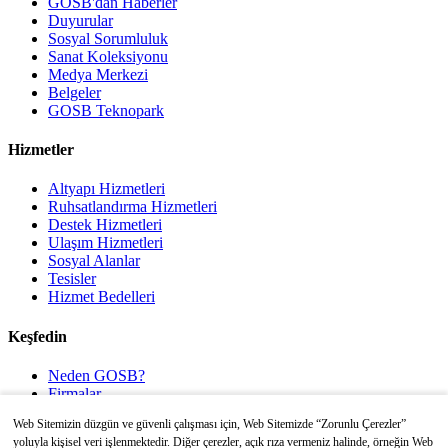
GOSB'dan Haberler
Duyurular
Sosyal Sorumluluk
Sanat Koleksiyonu
Medya Merkezi
Belgeler
GOSB Teknopark
Hizmetler
Altyapı Hizmetleri
Ruhsatlandırma Hizmetleri
Destek Hizmetleri
Ulaşım Hizmetleri
Sosyal Alanlar
Tesisler
Hizmet Bedelleri
Keşfedin
Neden GOSB?
Firmalar
Sürdürülebilirlik
Web Sitemizin düzgün ve güvenli çalışması için, Web Sitemizde “Zorunlu Çerezler”
İletişim
yoluyla kişisel veri işlenmektedir. Diğer çerezler, açık rıza vermeniz halinde, örneğin Web