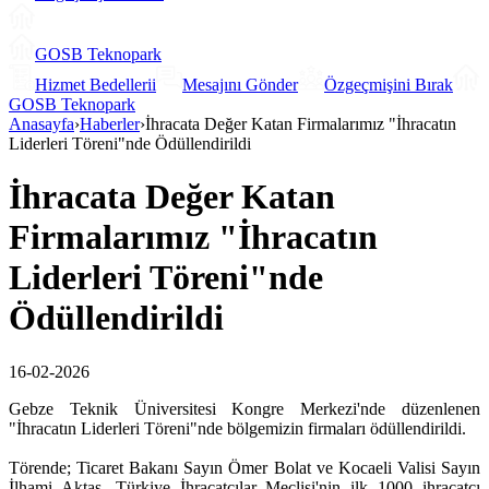
GOSB Teknopark
Hizmet Bedellerii
Mesajını Gönder
Özgeçmişini Bırak
GOSB Teknopark
Anasayfa
›
Haberler
›
İhracata Değer Katan Firmalarımız "İhracatın
Liderleri Töreni"nde Ödüllendirildi
İhracata Değer Katan
Firmalarımız "İhracatın
Liderleri Töreni"nde
Ödüllendirildi
16-02-2026
Gebze Teknik Üniversitesi Kongre Merkezi'nde düzenlenen
"İhracatın Liderleri Töreni"nde bölgemizin firmaları ödüllendirildi.
Törende; Ticaret Bakanı Sayın Ömer Bolat ve Kocaeli Valisi Sayın
İlhami Aktaş, Türkiye İhracatçılar Meclisi'nin ilk 1000 ihracatçı